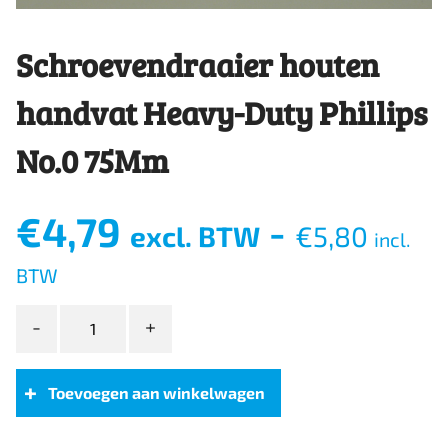
Schroevendraaier houten
handvat Heavy-Duty Phillips
No.0 75Mm
€
4,79
-
excl. BTW
€
5,80
incl.
BTW
Schroevendraaier
houten
handvat
Heavy-
Toevoegen aan winkelwagen
Duty
Phillips