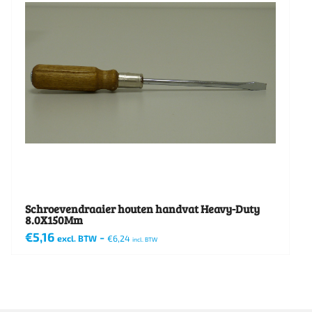
Schroevendraaier houten handvat Heavy-Duty
8.0X150Mm
€
5,16
-
excl. BTW
€
6,24
incl. BTW