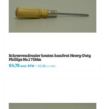
Schroevendraaier houten handvat Heavy-Duty
Phillips No.1 75Mm
€
4,79
-
excl. BTW
€
5,80
incl. BTW