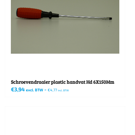
Schroevendraaier plastic handvat Hd 6X150Mm
€
3,94
-
excl. BTW
€
4,77
incl. BTW