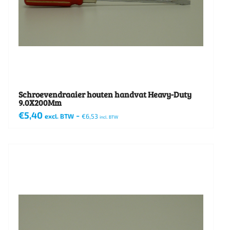
Schroevendraaier houten handvat Heavy-Duty
9.0X200Mm
€
5,40
-
excl. BTW
€
6,53
incl. BTW