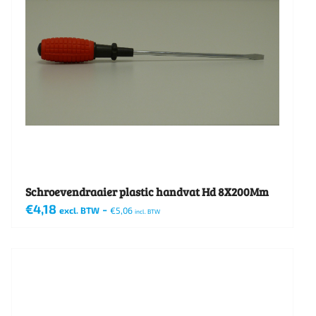
Schroevendraaier plastic handvat Hd 8X200Mm
€
4,18
-
excl. BTW
€
5,06
incl. BTW