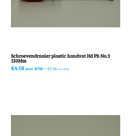
Schroevendraaier plastic handvat Hd Ph No.3
150Mm
€
4,18
-
excl. BTW
€
5,06
incl. BTW