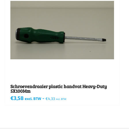
Schroevendraaier plastic handvat Heavy-Duty
5X100Mm
€
3,58
-
excl. BTW
€
4,33
incl. BTW