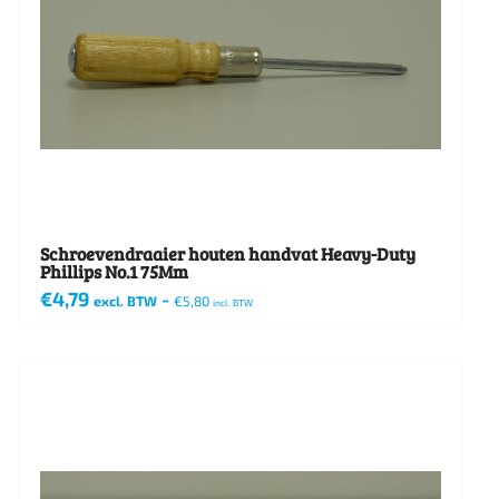
Schroevendraaier houten handvat Heavy-Duty
Phillips No.1 75Mm
€
4,79
-
excl. BTW
€
5,80
incl. BTW