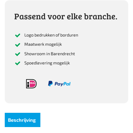
No.4
200Mm
Passend voor elke branche.
aantal
Logo bedrukken of borduren
Maatwerk mogelijk
Showroom in Barendrecht
Spoedlevering mogelijk
Beschrijving