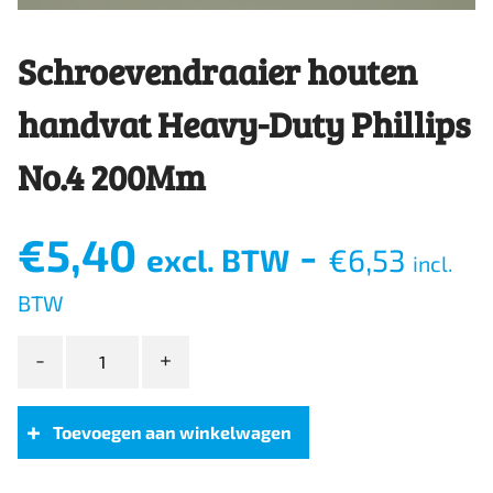
Schroevendraaier houten
handvat Heavy-Duty Phillips
No.4 200Mm
€
5,40
-
excl. BTW
€
6,53
incl.
BTW
Schroevendraaier
houten
handvat
Heavy-
Toevoegen aan winkelwagen
Duty
Phillips