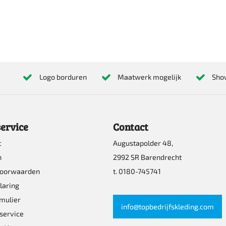
Logo borduren
Maatwerk mogelijk
Sho
ervice
Contact
t
Augustapolder 48,
n
2992 SR Barendrecht
voorwaarden
t. 0180-745741
laring
mulier
info@topbedrijfskleding.com
service