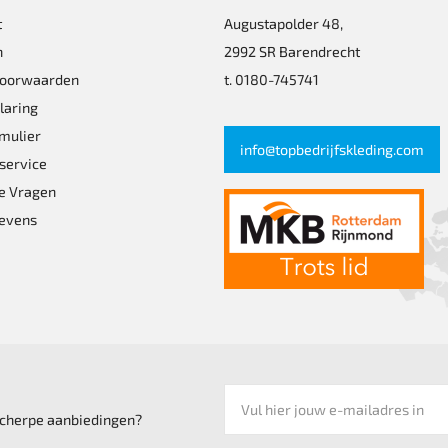
t
Augustapolder 48,
n
2992 SR Barendrecht
voorwaarden
t. 0180-745741
laring
mulier
info@topbedrijfskleding.com
service
e Vragen
evens
 scherpe aanbiedingen?