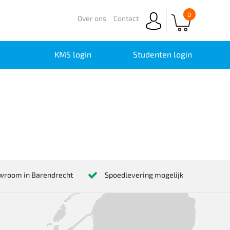
0
Over ons
Contact
KMS login
Studenten login
wroom in Barendrecht
Spoedlevering mogelijk