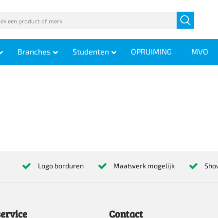
Branches
Studenten
OPRUIMING
MVO
Logo borduren
Maatwerk mogelijk
Sho
ervice
Contact