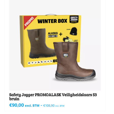
Safety Jogger PROMOALASK Veiligheidslaars S3
bruin
€
90,00
-
excl. BTW
€
108,90
incl. BTW
Dit