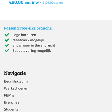
€
90,00
-
excl. BTW
€
108,90
incl. BTW
Dit
product
heeft
Passend voor elke branche.
meerdere
Logo borduren
Maatwerk mogelijk
variaties.
Showroom in Barendrecht
Deze
Spoedlevering mogelijk
optie
kan
Navigatie
gekozen
worden
Bedrijfskleding
Werkschoenen
op
PBM’s
de
Branches
productpagina
Studenten