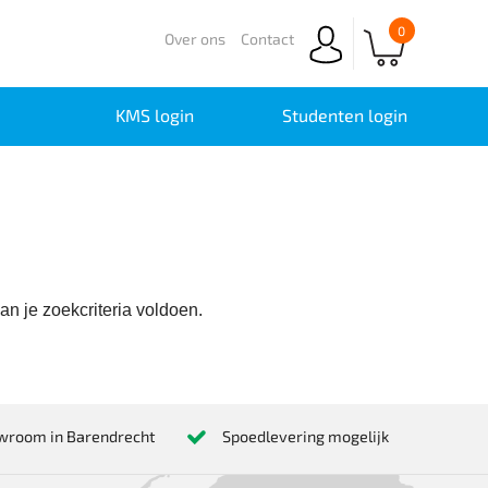
0
Over ons
Contact
KMS login
Studenten login
n je zoekcriteria voldoen.
wroom in Barendrecht
Spoedlevering mogelijk