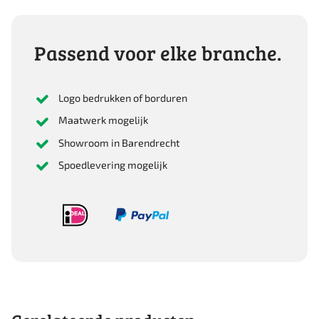
Point
Wrench
19Mm
Passend voor elke branche.
aantal
Logo bedrukken of borduren
Maatwerk mogelijk
Showroom in Barendrecht
Spoedlevering mogelijk