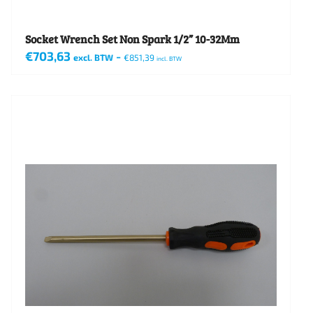
Socket Wrench Set Non Spark 1/2” 10-32Mm
€
703,63
-
excl. BTW
€
851,39
incl. BTW