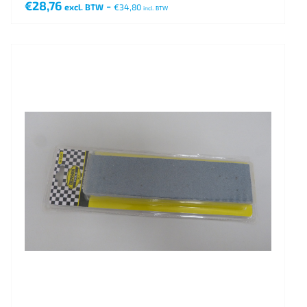
€
28,76
-
excl. BTW
€
34,80
incl. BTW