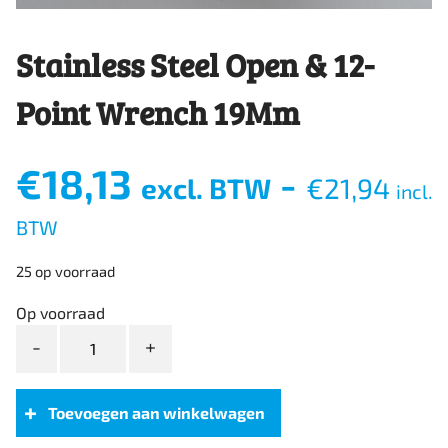
Stainless Steel Open & 12-
Point Wrench 19Mm
€
18,13
-
excl. BTW
€
21,94
incl.
BTW
25 op voorraad
Op voorraad
Stainless
Steel
Open
&
Toevoegen aan winkelwagen
12-