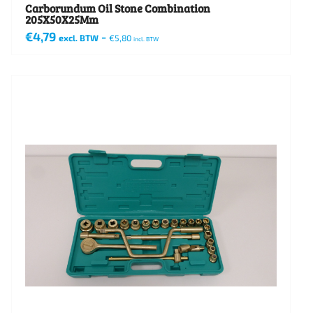
Carborundum Oil Stone Combination
205X50X25Mm
€
4,79
-
excl. BTW
€
5,80
incl. BTW