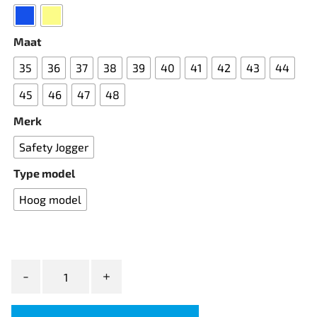
Maat
35
36
37
38
39
40
41
42
43
44
45
46
47
48
Merk
Safety Jogger
Type model
Hoog model
Safety
Jogger
MODULO