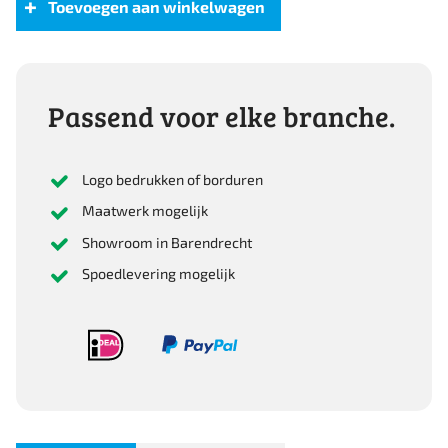
MID
Toevoegen aan winkelwagen
Middelhoge
veiligheidsschoen
S3S
zwart
Passend voor elke branche.
aantal
Logo bedrukken of borduren
Maatwerk mogelijk
Showroom in Barendrecht
Spoedlevering mogelijk