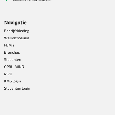
kan
gekozen
Navigatie
worden
op
Bedrijfskleding
Werkschoenen
de
PBM’s
productpagina
Branches
Studenten
OPRUIMING
MVO
KMS login
Studenten login