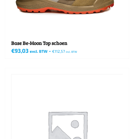
worden
op
de
productpagina
Base Be-Moon Top schoen
€
93,03
-
excl. BTW
€
112,57
incl. BTW
Dit
product
heeft
meerdere
variaties.
Deze
optie
kan
gekozen