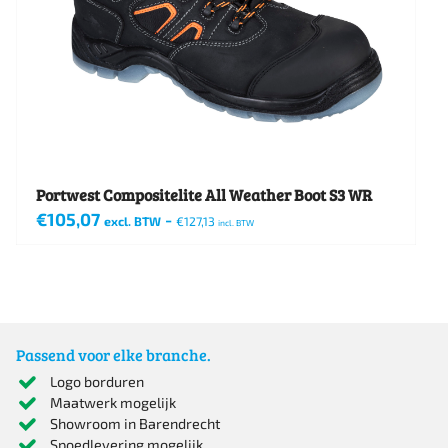
gekozen
worden
op
de
productpagina
Portwest Compositelite All Weather Boot S3 WR
€
105,07
-
excl. BTW
€
127,13
incl. BTW
Dit
product
heeft
meerdere
Passend voor elke branche.
variaties.
Logo borduren
Maatwerk mogelijk
Deze
Showroom in Barendrecht
optie
Spoedlevering mogelijk