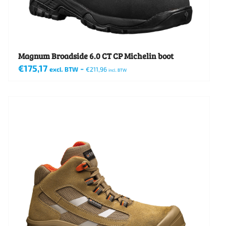
Magnum Broadside 6.0 CT CP Michelin boot
€
175,17
-
excl. BTW
€
211,96
incl. BTW
Dit
product
heeft
meerdere
variaties.
Deze
optie
kan
gekozen