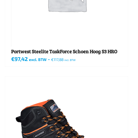
worden
op
de
productpagina
Portwest Steelite TaskForce Schoen Hoog S3 HRO
€
97,42
-
excl. BTW
€
117,88
incl. BTW
Dit
product
heeft
meerdere
variaties.
Deze
optie
kan