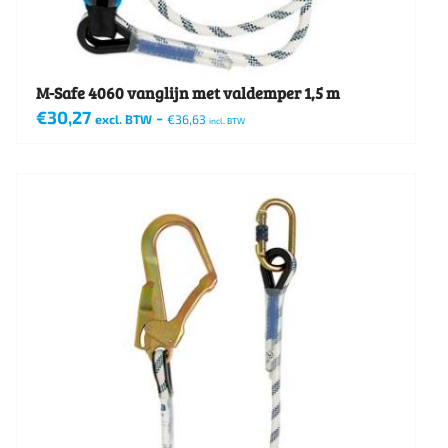
M-Safe 4060 vanglijn met valdemper 1,5 m
€
30,27
-
excl. BTW
€
36,63
incl. BTW