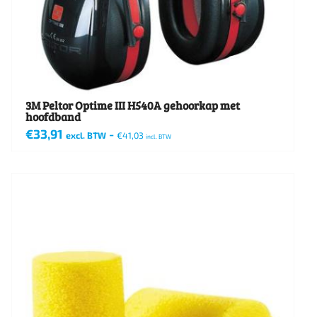
3M Peltor Optime III H540A gehoorkap met
hoofdband
€
33,91
-
excl. BTW
€
41,03
incl. BTW