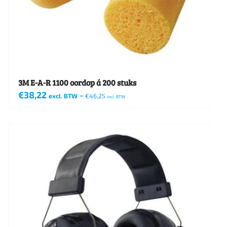
3M E-A-R 1100 oordop á 200 stuks
€
38,22
-
excl. BTW
€
46,25
incl. BTW