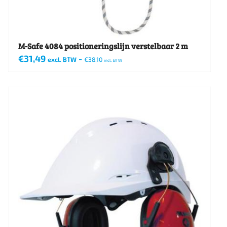
M-Safe 4084 positioneringslijn verstelbaar 2 m
€
31,49
-
excl. BTW
€
38,10
incl. BTW