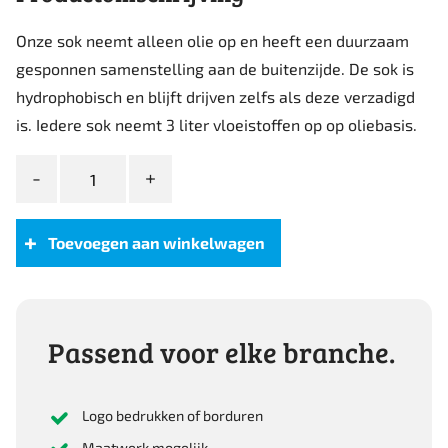
Onze sok neemt alleen olie op en heeft een duurzaam
gesponnen samenstelling aan de buitenzijde. De sok is
hydrophobisch en blijft drijven zelfs als deze verzadigd
is. Iedere sok neemt 3 liter vloeistoffen op op oliebasis.
Portwest
Alleen
Olie
Sok
Toevoegen aan winkelwagen
aantal
Passend voor elke branche.
Logo bedrukken of borduren
Maatwerk mogelijk