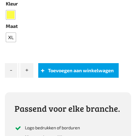
Kleur
Maat
XL
Fristads
Toevoegen aan winkelwagen
HIGH
VIS
REGENJACK
KLASSE
3
Passend voor elke branche.
4634
RS
aantal
Logo bedrukken of borduren