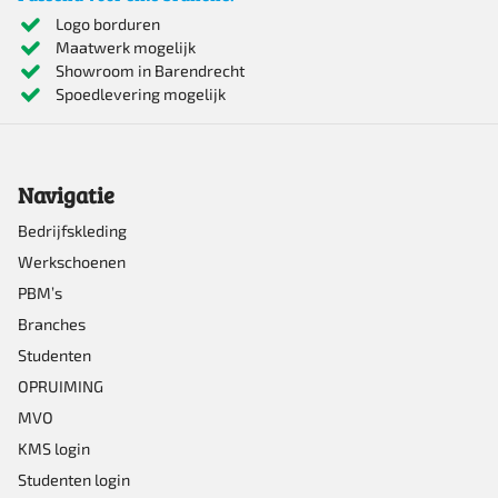
variaties.
Logo borduren
Maatwerk mogelijk
Deze
Showroom in Barendrecht
optie
Spoedlevering mogelijk
kan
gekozen
Navigatie
worden
op
Bedrijfskleding
Werkschoenen
de
PBM’s
productpagina
Branches
Studenten
OPRUIMING
MVO
KMS login
Studenten login