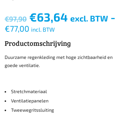
Oorspronkelijke
Huidige
€
63,64
-
excl. BTW
€
97,90
prijs
prijs
€
77,00
was:
incl. BTW
is:
€97,90.
€63,64.
Productomschrijving
Duurzame regenkleding met hoge zichtbaarheid en
goede ventilatie.
Stretchmateriaal
Ventilatiepanelen
Tweewegritssluiting