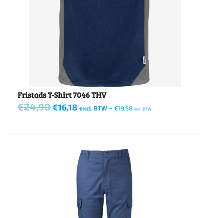
Fristads T-Shirt 7046 THV
€
24,90
Oorspronkelijke
Huidige
€
16,18
-
excl. BTW
€
19,58
incl. BTW
prijs
prijs
Dit
was:
is:
€24,90.
€16,18.
product
heeft
meerdere
variaties.
Deze
optie