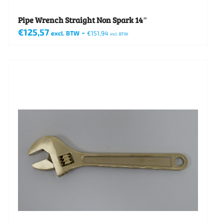
Pipe Wrench Straight Non Spark 14″
€
125,57
-
excl. BTW
€
151,94
incl. BTW