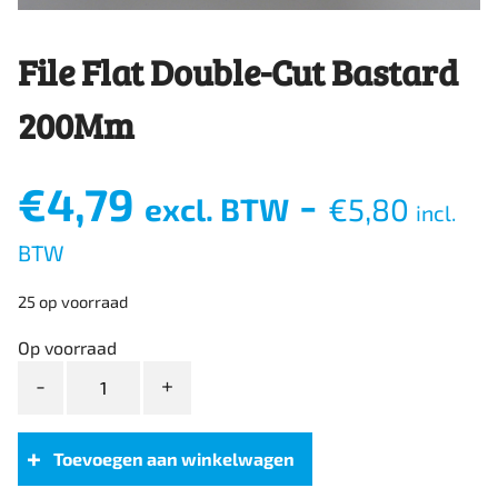
File Flat Double-Cut Bastard
200Mm
€
4,79
-
excl. BTW
€
5,80
incl.
BTW
25 op voorraad
Op voorraad
File
Flat
Double-
Cut
Toevoegen aan winkelwagen
Bastard