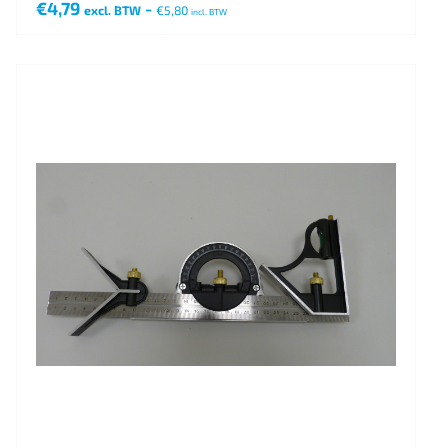
€
4,79
-
excl. BTW
€
5,80
incl. BTW