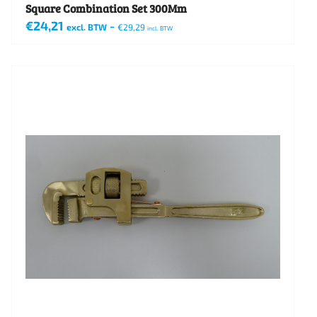
Square Combination Set 300Mm
€
24,21
-
excl. BTW
€
29,29
incl. BTW