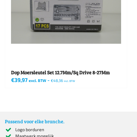
Dop Moersleutel Set 12.7Mm/Sq Drive 8-27Mm
€
39,97
-
excl. BTW
€
48,36
incl. BTW
Passend voor elke branche.
Logo borduren
Maatwerk mogelijk