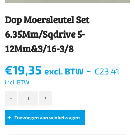
Dop Moersleutel Set
6.35Mm/Sqdrive 5-
12Mm&3/16-3/8
€
19,35
-
excl. BTW
€
23,41
incl. BTW
Dop
Moersleutel
Set
6.35Mm/Sqdrive
Toevoegen aan winkelwagen
5-
12Mm&3/16-