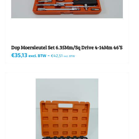
Dop Moersleutel Set 6.35Mm/Sq Drive 4-14Mm 46’S
€
35,13
-
excl. BTW
€
42,51
incl. BTW