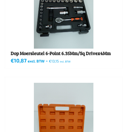
Dop Moersleutel 6-Point 6.35Mm/Sq Drivex4Mm
€
10,87
-
excl. BTW
€
13,15
incl. BTW