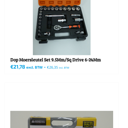
Dop Moersleutel Set 9.5Mm/Sq Drive 6-24Mm
€
21,78
-
excl. BTW
€
26,35
incl. BTW