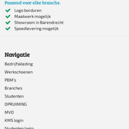
Passend voor elke branche.
meerdere
Logo borduren
Maatwerk mogelijk
variaties.
Showroom in Barendrecht
Deze
Spoedlevering mogelijk
optie
kan
Navigatie
gekozen
worden
Bedrijfskleding
Werkschoenen
op
PBM’s
de
Branches
productpagina
Studenten
OPRUIMING
MVO
KMS login
Studenten login