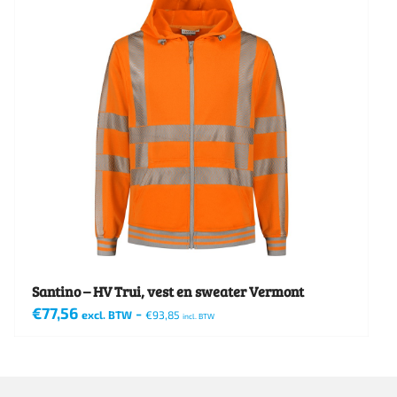
variaties.
Deze
optie
kan
gekozen
worden
op
de
productpagina
Santino – HV Trui, vest en sweater Vermont
€
77,56
-
excl. BTW
€
93,85
incl. BTW
Dit
product
heeft