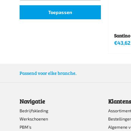
Toepassen
Santino
€
43,62
Dit
product
heeft
Passend voor elke branche.
meerde
variatie
Deze
Navigatie
Klantens
optie
Bedrijfskleding
Assortimen
kan
Werkschoenen
Bestellinge
gekoze
PBM’s
Algemene 