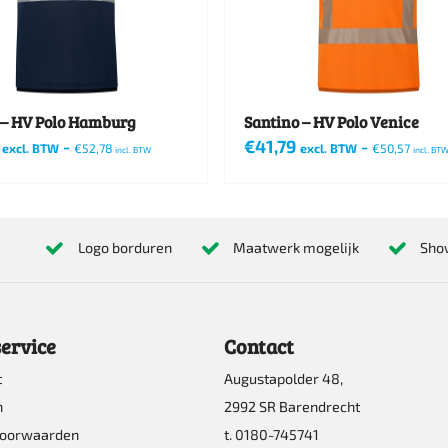
 – HV Polo Hamburg
Santino – HV Polo Venice
-
€
41,79
-
excl. BTW
€
52,78
excl. BTW
€
50,57
incl. BTW
incl. BT
Dit
product
heeft
Logo borduren
Maatwerk mogelijk
Sho
re
meerdere
s.
variaties.
Deze
ervice
Contact
optie
t
Augustapolder 48,
kan
n
2992 SR Barendrecht
n
gekozen
voorwaarden
t. 0180-745741