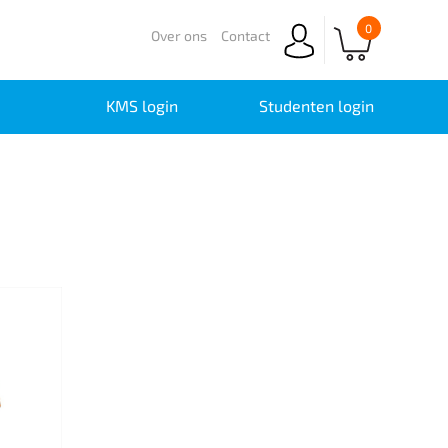
0
Over ons
Contact
KMS login
Studenten login