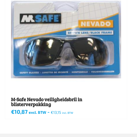
M-Safe Nevado veiligheidsbril in
blisterverpakking
€
10,87
-
excl. BTW
€
13,15
incl. BTW