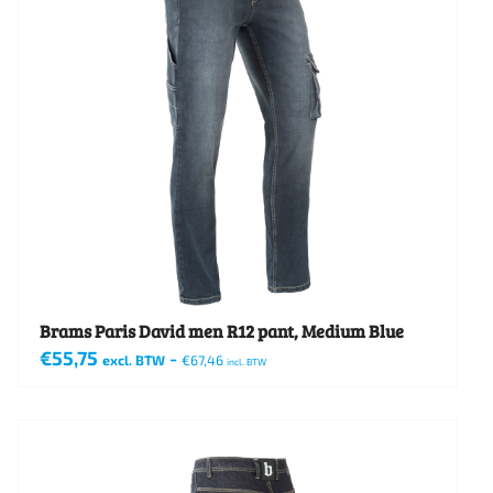
Brams Paris David men R12 pant, Medium Blue
€
55,75
-
excl. BTW
€
67,46
incl. BTW
Dit
product
heeft
meerdere