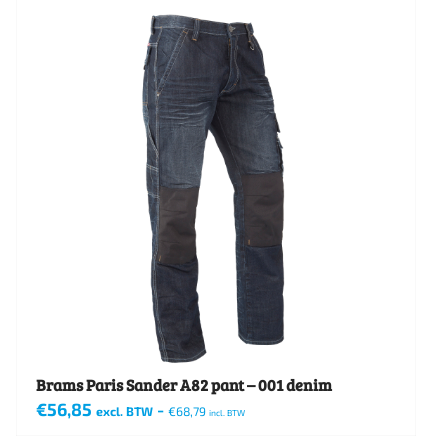
heeft
meerdere
variaties.
Deze
optie
kan
gekozen
worden
op
de
productpagina
Brams Paris Sander A82 pant – 001 denim
€
56,85
-
excl. BTW
€
68,79
incl. BTW
Dit