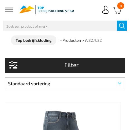
0
Top bedrijfskleding
>
Producten
>
W32/L32
Filter