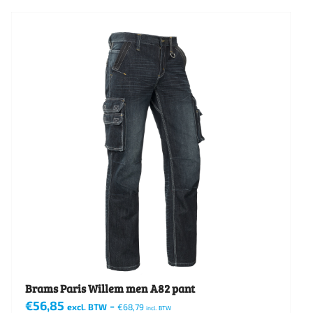
product
heeft
meerdere
variaties.
Deze
optie
kan
gekozen
worden
op
de
productpagina
Brams Paris Willem men A82 pant
€
56,85
-
excl. BTW
€
68,79
incl. BTW