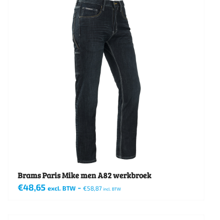
meerdere
variaties.
Deze
optie
kan
gekozen
worden
op
de
productpagina
Brams Paris Mike men A82 werkbroek
€
48,65
-
excl. BTW
€
58,87
incl. BTW
Dit
product