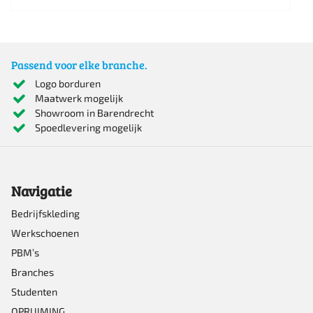
Dit
product
heeft
Passend voor elke branche.
meerdere
Logo borduren
Maatwerk mogelijk
variaties.
Showroom in Barendrecht
Deze
Spoedlevering mogelijk
optie
kan
Navigatie
gekozen
worden
Bedrijfskleding
Werkschoenen
op
PBM’s
de
Branches
productpagina
Studenten
OPRUIMING