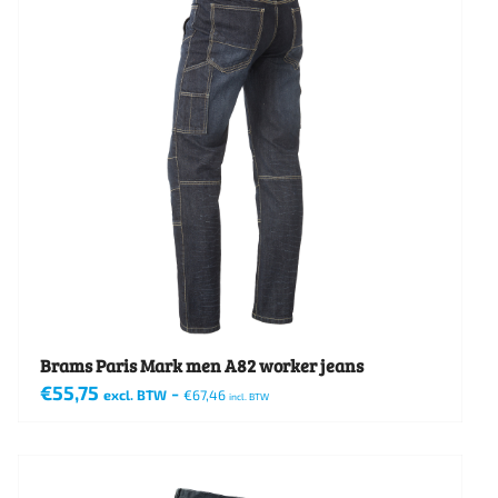
variaties.
Deze
optie
kan
gekozen
worden
op
de
productpagina
Brams Paris Mark men A82 worker jeans
€
55,75
-
excl. BTW
€
67,46
incl. BTW
Dit
product
heeft