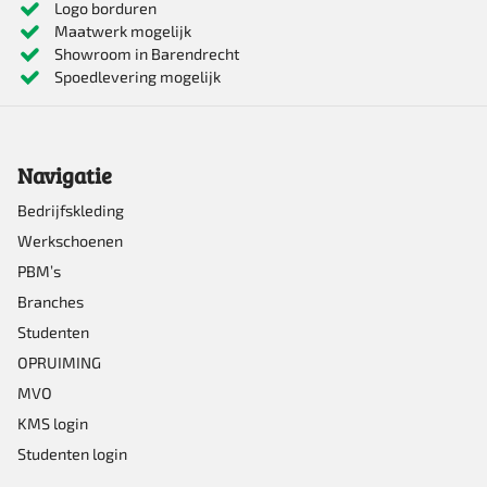
Logo borduren
Maatwerk mogelijk
variaties.
Showroom in Barendrecht
Deze
Spoedlevering mogelijk
optie
kan
Navigatie
gekozen
worden
Bedrijfskleding
Werkschoenen
op
PBM’s
de
Branches
productpagina
Studenten
OPRUIMING
MVO
KMS login
Studenten login