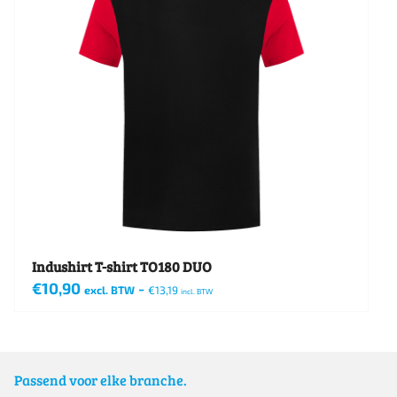
Indushirt T-shirt TO180 DUO
€
10,90
-
excl. BTW
€
13,19
incl. BTW
Dit
product
heeft
Passend voor elke branche.
meerdere