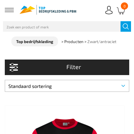
0
Top bedrijfskleding
>
Producten
>
Zwart/antraciet
Filter