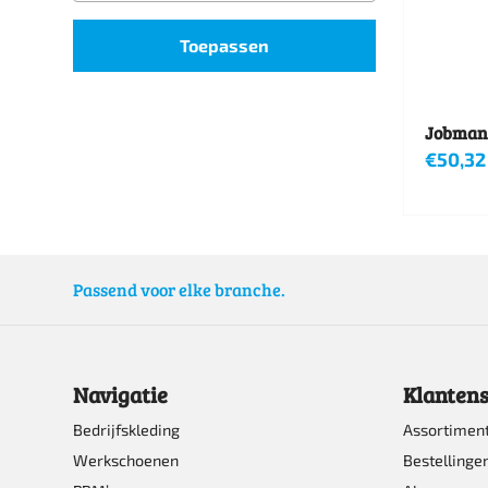
Toepassen
Jobman 
€
50,32
Dit
product
heeft
Passend voor elke branche.
meerde
variatie
Deze
Navigatie
Klantens
optie
Bedrijfskleding
Assortimen
kan
Werkschoenen
Bestellinge
gekoze