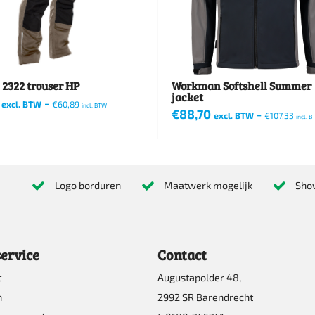
2322 trouser HP
Workman Softshell Summer
jacket
-
excl. BTW
€
60,89
incl. BTW
€
88,70
-
excl. BTW
€
107,33
incl. 
Dit
product
heeft
Logo borduren
Maatwerk mogelijk
Sho
re
meerdere
s.
variaties.
Deze
ervice
Contact
optie
t
Augustapolder 48,
kan
n
2992 SR Barendrecht
n
gekozen