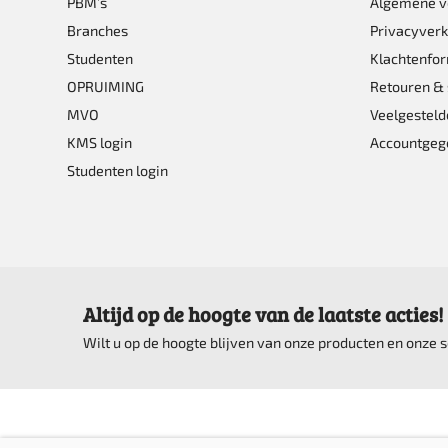
PBM’s
Algemene 
worden
Branches
Privacyverk
op
Studenten
Klachtenfor
de
OPRUIMING
Retouren & 
product
MVO
Veelgesteld
KMS login
Accountgeg
Studenten login
Altijd op de hoogte van de laatste acties!
Wilt u op de hoogte blijven van onze producten en onze