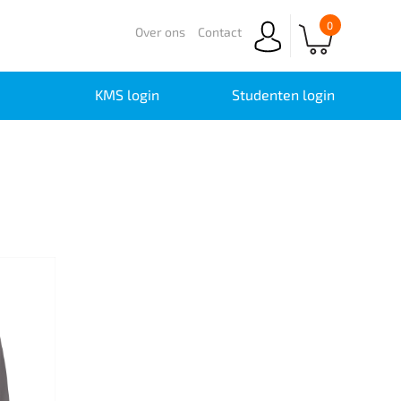
0
Over ons
Contact
KMS login
Studenten login