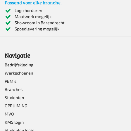
Passend voor elke branche.
meerdere
Logo borduren
Maatwerk mogelijk
variaties.
Showroom in Barendrecht
Deze
Spoedlevering mogelijk
optie
kan
Navigatie
gekozen
worden
Bedrijfskleding
Werkschoenen
op
PBM’s
de
Branches
productpagina
Studenten
OPRUIMING
MVO
KMS login
Studenten login