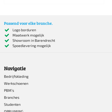
Dit
product
heeft
Passend voor elke branche.
meerdere
Logo borduren
Maatwerk mogelijk
variaties.
Showroom in Barendrecht
Deze
Spoedlevering mogelijk
optie
kan
Navigatie
gekozen
worden
Bedrijfskleding
Werkschoenen
op
PBM’s
de
Branches
productpagina
Studenten
OPRUIMING