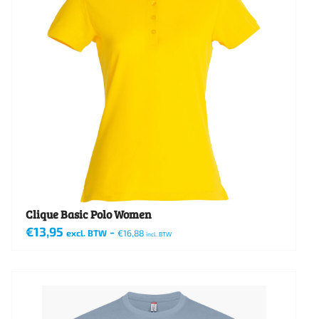
Clique Basic Polo Women
€
13,95
-
excl. BTW
€
16,88
incl. BTW
Dit
product
heeft
meerdere