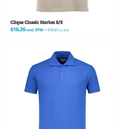
de
productpagina
Clique Classic Marion S/S
€
16,26
-
excl. BTW
€
19,67
incl. BTW
Dit
product
heeft
meerdere
variaties.
Deze
optie
kan
gekozen
worden
op