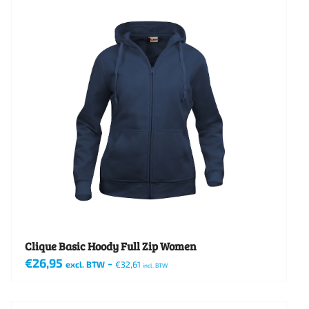
meerdere
variaties.
Deze
optie
kan
gekozen
worden
op
de
productpagina
Clique Basic Hoody Full Zip Women
€
26,95
-
excl. BTW
€
32,61
incl. BTW
Dit
product