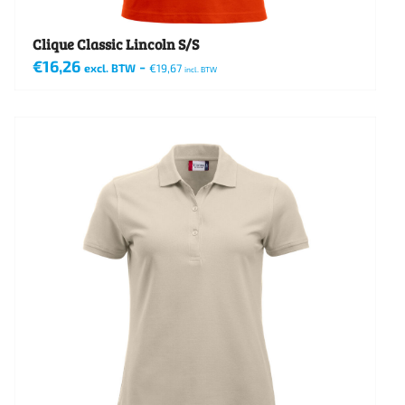
productpagina
Clique Classic Lincoln S/S
€
16,26
-
excl. BTW
€
19,67
incl. BTW
Dit
product
heeft
meerdere
variaties.
Deze
optie
kan
gekozen
worden
op