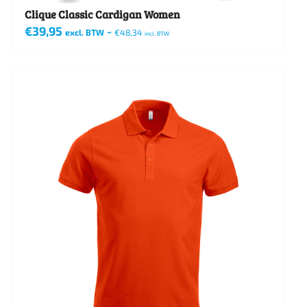
Clique Classic Cardigan Women
€
39,95
-
excl. BTW
€
48,34
incl. BTW
Dit
product
heeft
meerdere
variaties.
Deze
optie
kan
gekozen
worden
op
de