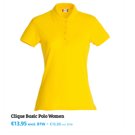
heeft
meerdere
variaties.
Deze
optie
kan
gekozen
worden
op
de
productpagina
Clique Basic Polo Women
€
13,95
-
excl. BTW
€
16,88
incl. BTW
Dit