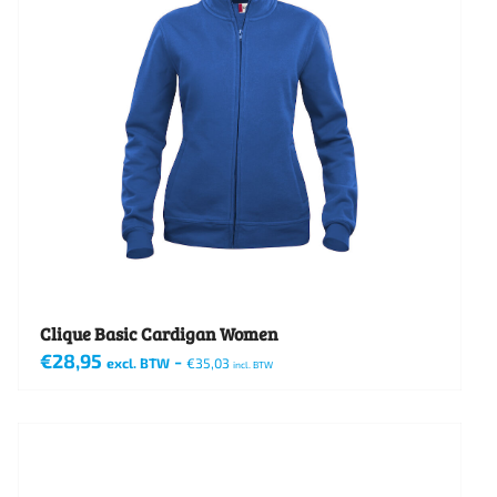
Clique Basic Cardigan Women
€
28,95
-
excl. BTW
€
35,03
incl. BTW
Dit
product
heeft
meerdere