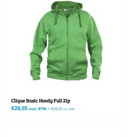
variaties.
Deze
optie
kan
gekozen
worden
op
de
productpagina
Clique Basic Hoody Full Zip
€
26,95
-
excl. BTW
€
32,61
incl. BTW
Dit
product
heeft