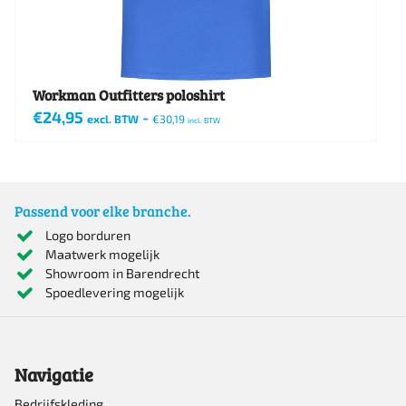
de
productpagina
Workman Outfitters poloshirt
€
24,95
-
excl. BTW
€
30,19
incl. BTW
Dit
product
heeft
Passend voor elke branche.
meerdere
Logo borduren
Maatwerk mogelijk
variaties.
Showroom in Barendrecht
Deze
Spoedlevering mogelijk
optie
kan
Navigatie
gekozen
worden
Bedrijfskleding