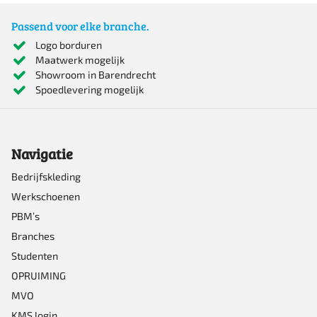
heeft
Passend voor elke branche.
meerdere
Logo borduren
Maatwerk mogelijk
variaties.
Showroom in Barendrecht
Deze
Spoedlevering mogelijk
optie
kan
Navigatie
gekozen
worden
Bedrijfskleding
Werkschoenen
op
PBM’s
de
Branches
productpagina
Studenten
OPRUIMING
MVO
KMS login