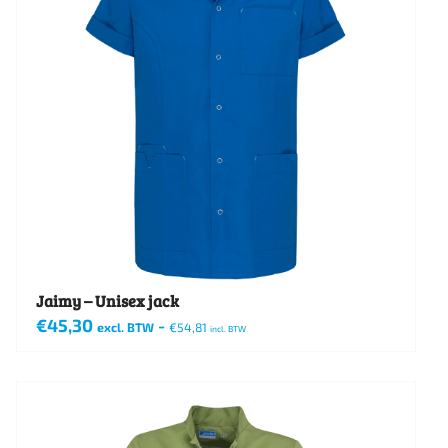
Jaimy – Unisex jack
€
45,30
-
excl. BTW
€
54,81
incl. BTW
Dit
product
heeft
meerdere