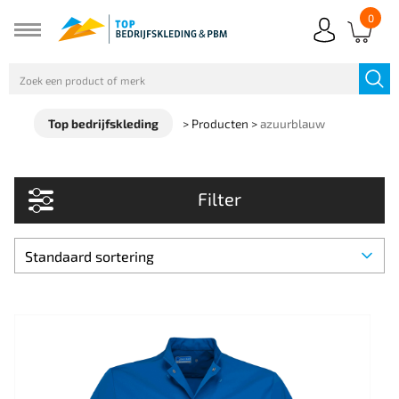
0
Top bedrijfskleding
>
Producten
>
azuurblauw
Filter